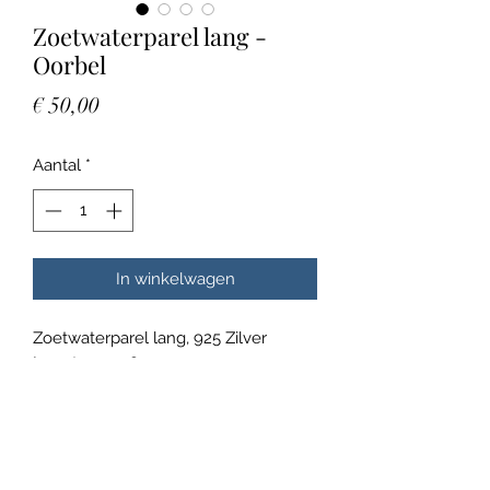
Zoetwaterparel lang -
Oorbel
Prijs
€ 50,00
Aantal
*
In winkelwagen
Zoetwaterparel lang, 925 Zilver
Lengte ca. 4,8 cm
Elk juweel is handgemaakt en neemt
ook enige tijd in beslag.
Normaal is de maximale
wachttijd ongeveer 4 weken (+